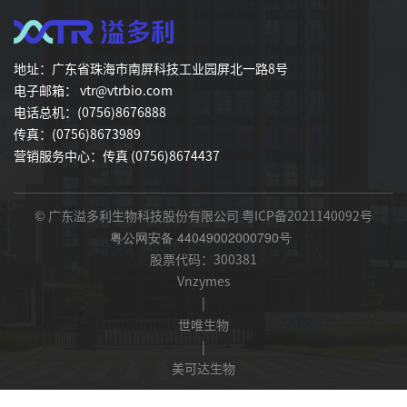
地址：广东省珠海市南屏科技工业园屏北一路8号
电子邮箱： vtr@vtrbio.com
电话总机：(0756)8676888
传真：(0756)8673989
营销服务中心：传真 (0756)8674437
© 广东溢多利生物科技股份有限公司
粤ICP备2021140092号
粤公网安备 44049002000790号
股票代码：300381
Vnzymes
|
世唯生物
|
美可达生物