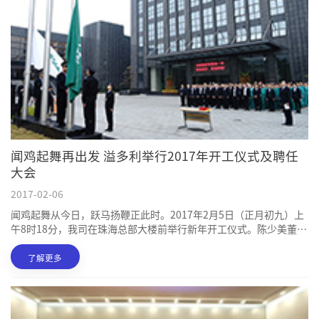
闻鸡起舞再出发 溢多利举行2017年开工仪式及聘任
大会
2017-02-06
闻鸡起舞从今日，跃马扬鞭正此时。2017年2月5日（正月初九）上
午8时18分，我司在珠海总部大楼前举行新年开工仪式。陈少美董事
长携公司高管层，以及科研、生产、营销、直属四大系统员工参加
开工仪式。
了解更多