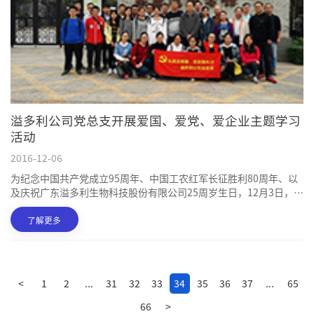
溢多利公司党总支开展爱国、爱党、爱企业主题学习
活动
2016-12-06
为纪念中国共产党成立95周年、中国工农红军长征胜利80周年、以
及庆祝广东溢多利生物科技股份有限公司25周岁生日，12月3日，溢
多利公司党总支组织部分党员开展了一次爱国、爱党、爱企业主题
学习活动
了解更多
<
1
2
...
31
32
33
34
35
36
37
...
65
66
>