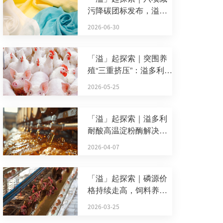
污降碳团标发布，溢多
利生物酶...
2026-06-30
「溢」起探索｜突围养
殖“三重挤压”：溢多利动
物精...
2026-05-25
「溢」起探索｜溢多利
耐酸高温淀粉酶解决方
案：助力...
2026-04-07
「溢」起探索｜磷源价
格持续走高，饲料养殖
企业如何...
2026-03-25