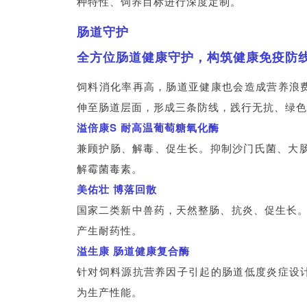
种特性、饲养目标进行深度定制。
肠道守护
全方位肠道健康守护，构筑健康免疫防
饲料消化率再高，肠道亚健康也会造成营养浪费
伸至肠道层面，形成三条防线，践行无抗、绿色
溢倍康S 耐高温葡萄糖氧化酶
兼顾护肠、解毒、促生长。抑制沙门氏菌、大
解霉菌毒素。
美佑壮 博落回散
国家二类新中兽药，天然整肠、抗炎、促生长。
产生耐药性。
溢生康 肠道健康复合酶
针对饲料源抗营养因子引起的肠道低度炎症设计
为生产性能。