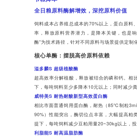
全日粮原料酶解增效，深挖原料价值
饲料成本占养殖总成本的70%以上，蛋白原料
率，释放原料营养潜力，是降本关键，也是响
酶”为技术路径，针对不同原料与场景提供定制
核心单酶：摆脱高价原料依赖
溢多麟S 超级植酸酶
超高效率分解植酸，释放被结合的磷和钙。相比
下，每吨饲料至少多降本10元以上；同时减少
威特美S 耐热耐酸新型高效蛋白酶
相比市面普通饲用蛋白酶，耐热（85℃制粒3mi
90%）性能突出，酶切位点丰富，大幅提高粕
提下，每吨饲料减少豆粕用量20~30kg以上，投
利脂能S 耐高温脂肪酶