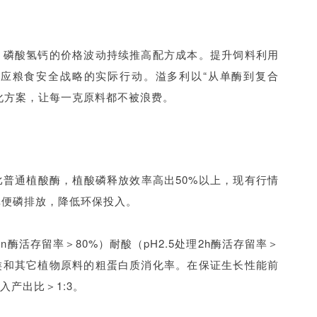
、磷酸氢钙的价格波动持续推高配方成本。提升饲料利用
应粮食安全战略的实际行动。溢多利以“从单酶到复合
化方案，让每一克原料都不被浪费。
普通植酸酶，植酸磷释放效率高出50%以上，现有行情
粪便磷排放，降低环保投入。
n酶活存留率＞80%）耐酸（pH2.5处理2h酶活存留率＞
类和其它植物原料的粗蛋白质消化率。在保证生长性能前
入产出比＞1:3。