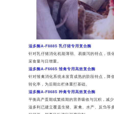
溢多酶A-F888S 乳仔猪专用复合酶
针对乳仔猪消化机能薄弱、易腹泻的特点，强
采食量与日增重。
溢多酶A-F666S 雏禽专用高效复合酶
针对雏禽消化系统未发育成熟的阶段特点，降
转化率，为后期出栏体重打基础。
溢多酶A-F868S 种禽专用高效复合酶
平衡高产蛋期或繁殖期的营养吸收与沉积，减少
溢多利已建立覆盖生猪、家禽、水产、反刍等