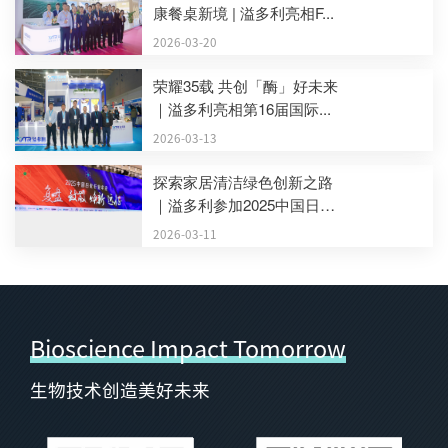
康餐桌新境 | 溢多利亮相F...
2026-03-20
荣耀35载 共创「酶」好未来
｜溢多利亮相第16届国际...
2026-03-13
探索家居清洁绿色创新之路
｜溢多利参加2025中国日
化...
2026-03-11
Bioscience Impact Tomorrow
生物技术创造美好未来