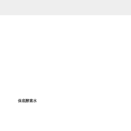
相关产品
保底酵素水
保底酵素水
除油酶