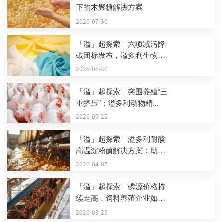
下的木聚糖解决方案
2026-07-30
「溢」起探索｜六项减污降
碳团标发布，溢多利生物
酶...
2026-06-30
「溢」起探索｜突围养殖“三
重挤压”：溢多利动物精...
2026-05-25
「溢」起探索｜溢多利耐酸
高温淀粉酶解决方案：助
力...
2026-04-07
「溢」起探索｜磷源价格持
续走高，饲料养殖企业如
何...
2026-03-25